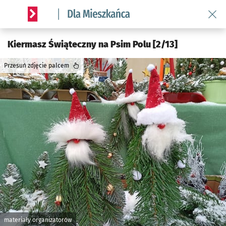
Wróć 
Serwis informacyjny wroclaw.pl podserwis: Dla mieszkańca
Kiermasz Świąteczny na Psim Polu [2/13]
Przesuń zdjęcie palcem
materiały organizatorów