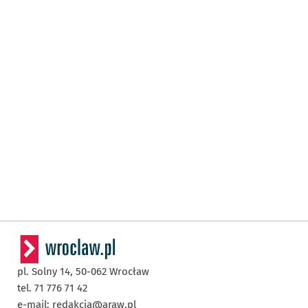
pl. Solny 14,
50-062
Wrocław
tel. 71 776 71 42
e-mail:
redakcja@araw.pl