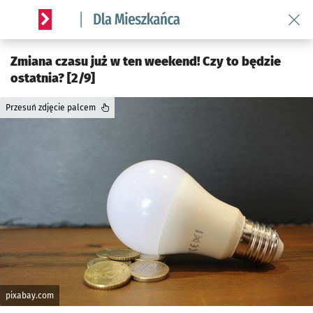
Wróć 
Serwis informacyjny wroclaw.pl podserwis: Dla mieszkańca
Zmiana czasu już w ten weekend! Czy to będzie
ostatnia? [2/9]
Przesuń zdjęcie palcem
pixabay.com