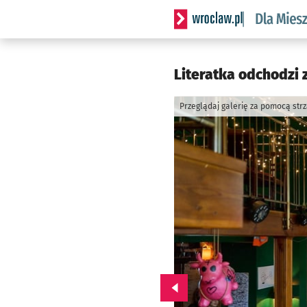
Serwis informacyjny wrocl
Literatka odchodzi 
Przeglądaj galerię za pomocą str
Przejdź do poprzedniego zd