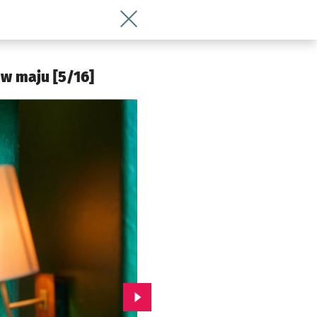
Wróć do artykułu Literatka odchodzi 
 w maju [5/16]
Przejdź do kolejnego zdjęcia.