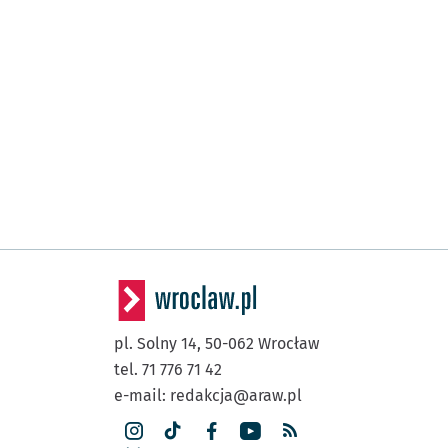
pl. Solny 14,
50-062
Wrocław
tel. 71 776 71 42
e-mail:
redakcja@araw.pl