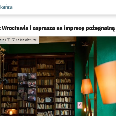
aw.pl podserwis: Dla mieszkańca
z Wrocławia i zaprasza na imprezę pożegnalną
załek
na klawiaturze
jęcia.