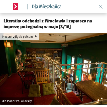
Wróć 
Serwis informacyjny wroclaw.pl podserwis: Dla mieszkańca
Literatka odchodzi z Wrocławia i zaprasza na
imprezę pożegnalną w maju [3/16]
Przesuń zdjęcie palcem
Oleksandr Poliakovsky