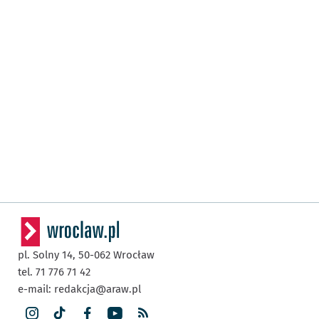
pl. Solny 14,
50-062
Wrocław
tel. 71 776 71 42
e-mail:
redakcja@araw.pl