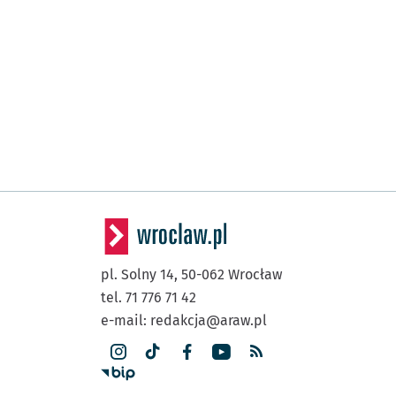
pl. Solny 14,
50-062
Wrocław
tel. 71 776 71 42
e-mail:
redakcja@araw.pl