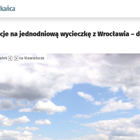
aw.pl podserwis: Dla mieszkańca
ycje na jednodniową wycieczkę z Wrocławia – 
załek
na klawiaturze