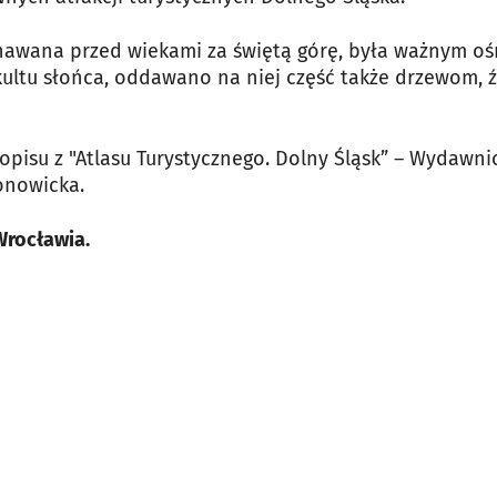
znawana przed wiekami za świętą górę, była ważnym oś
ultu słońca, oddawano na niej część także drzewom, ź
pisu z "Atlasu Turystycznego. Dolny Śląsk” – Wydawn
ronowicka.
Wrocławia.