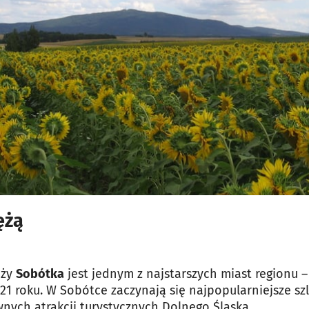
jęcia.
ężą
ęży
Sobótka
jest jednym z najstarszych miast regionu –
1 roku. W Sobótce zaczynają się najpopularniejsze szla
wnych atrakcji turystycznych Dolnego Śląska.