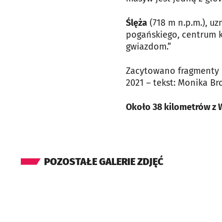
Ślęża
(718 m n.p.m.), u
pogańskiego, centrum k
gwiazdom.”
Zacytowano fragmenty o
2021 – tekst: Monika B
Około 38 kilometrów z 
POZOSTAŁE GALERIE ZDJĘĆ