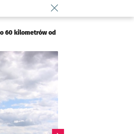
Wróć do artykułu TOP 10. Oto propozy
do 60 kilometrów od