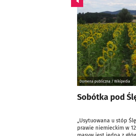
Przejdź do poprzedniego zd
Domena publiczna / Wikipedia
Sobótka pod Śl
„Usytuowana u stóp Śl
prawie niemieckim w 122
masyw jest jedną z głó