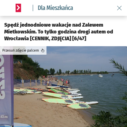
Wróć 
Serwis informacyjny wroclaw.pl podserwis: Dla mieszkańca
Spędź jednodniowe wakacje nad Zalewem
Mietkowskim. To tylko godzina drogi autem od
Wrocławia [CENNIK, ZDJĘCIA] [6/47]
Przesuń zdjęcie palcem