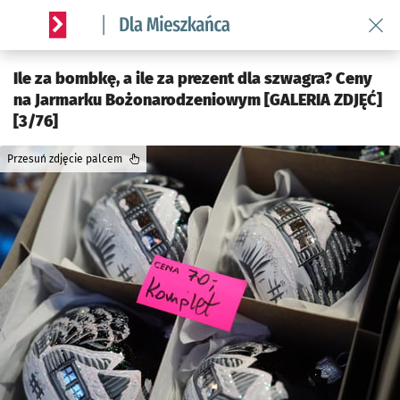
Wróć 
Serwis informacyjny wroclaw.pl podserwis: Dla mieszkańca
Ile za bombkę, a ile za prezent dla szwagra? Ceny
na Jarmarku Bożonarodzeniowym [GALERIA ZDJĘĆ]
[3/76]
Przesuń zdjęcie palcem