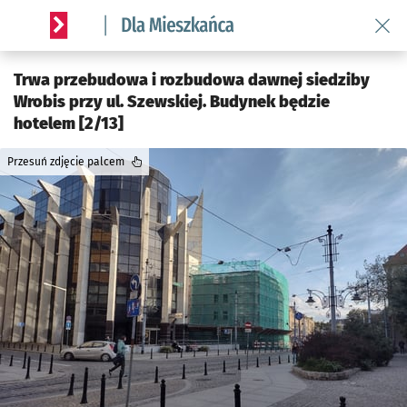
Wróć 
Serwis informacyjny wroclaw.pl podserwis: Dla mieszkańca
Trwa przebudowa i rozbudowa dawnej siedziby
Wrobis przy ul. Szewskiej. Budynek będzie
hotelem [2/13]
Przesuń zdjęcie palcem