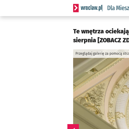
Serwis informacyjny wrocl
Te wnętrza ociekają
sierpnia [ZOBACZ ZD
Przeglądaj galerię za pomocą str