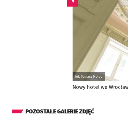
Przejdź do poprzedniego zd
fot. Tomasz Hołod
Nowy hotel we Wrocławi
POZOSTAŁE GALERIE ZDJĘĆ