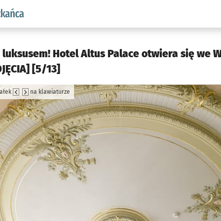
aw.pl podserwis: Dla mieszkańca
 luksusem! Hotel Altus Palace otwiera się we W
JĘCIA] [5/13]
załek
na klawiaturze