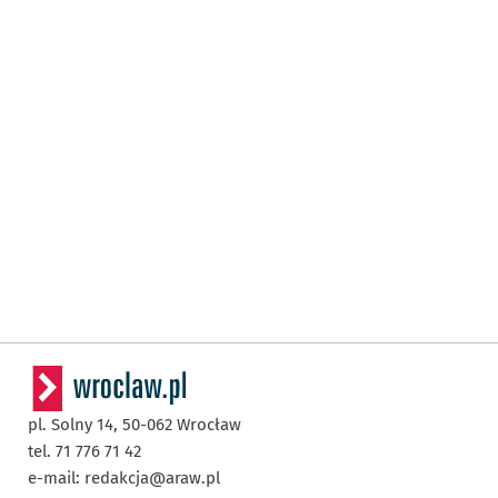
pl. Solny 14,
50-062
Wrocław
tel. 71 776 71 42
e-mail:
redakcja@araw.pl