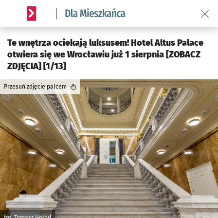
Wróć 
Serwis informacyjny wroclaw.pl podserwis: Dla mieszkańca
Te wnętrza ociekają luksusem! Hotel Altus Palace
otwiera się we Wrocławiu już 1 sierpnia [ZOBACZ
ZDJĘCIA] [1/13]
Przesuń zdjęcie palcem
fot. Tomasz Hołod