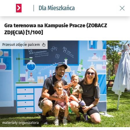
Wróć 
Serwis informacyjny wroclaw.pl podserwis: Dla mieszkańca
Gra terenowa na Kampusie Pracze (ZOBACZ
ZDJĘCIA) [1/100]
Przesuń zdjęcie palcem
materiały organizatora