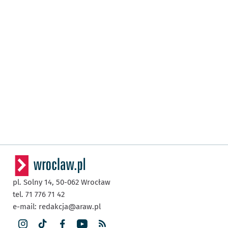
pl. Solny 14,
50-062
Wrocław
tel. 71 776 71 42
e-mail:
redakcja@araw.pl