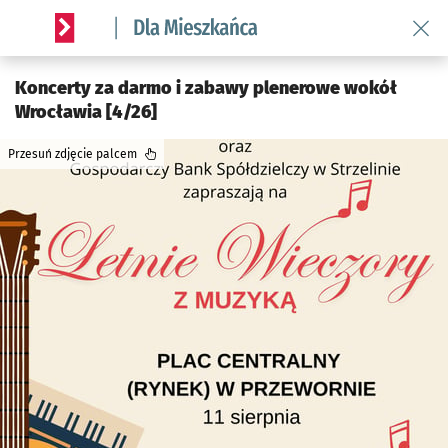
Wróć 
Serwis informacyjny wroclaw.pl podserwis: Dla mieszkańca
Koncerty za darmo i zabawy plenerowe wokół
Wrocławia [4/26]
Przesuń zdjęcie palcem