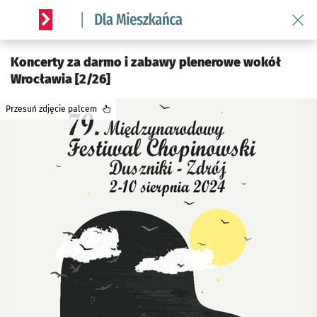
Wróć 
Serwis informacyjny wroclaw.pl podserwis: Dla mieszkańca
Koncerty za darmo i zabawy plenerowe wokół
Wrocławia [2/26]
Przesuń zdjęcie palcem