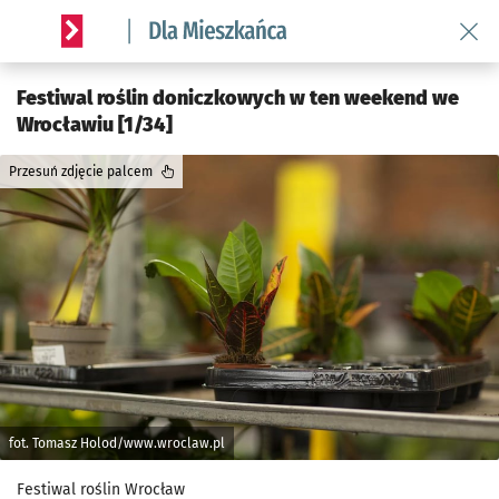
Wróć 
Serwis informacyjny wroclaw.pl podserwis: Dla mieszkańca
Festiwal roślin doniczkowych w ten weekend we
Wrocławiu [1/34]
Przesuń zdjęcie palcem
fot. Tomasz Holod/www.wroclaw.pl
Festiwal roślin Wrocław