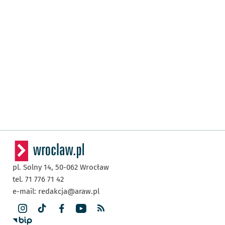
pl. Solny 14,
50-062
Wrocław
tel. 71 776 71 42
e-mail:
redakcja@araw.pl