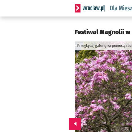
Serwis informacyjny wrocl
Festiwal Magnolii w
Przeglądaj galerię za pomocą str
Przejdź do poprzedniego zd