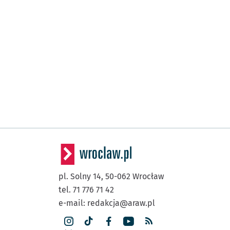
pl. Solny 14,
50-062
Wrocław
tel. 71 776 71 42
e-mail:
redakcja@araw.pl