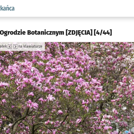
aw.pl podserwis: Dla mieszkańca
 Ogrodzie Botanicznym [ZDJĘCIA] [4/44]
załek
na klawiaturze
jęcia.