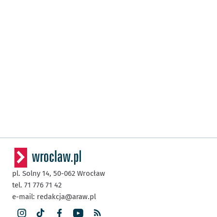
pl. Solny 14,
50-062
Wrocław
tel. 71 776 71 42
e-mail:
redakcja@araw.pl