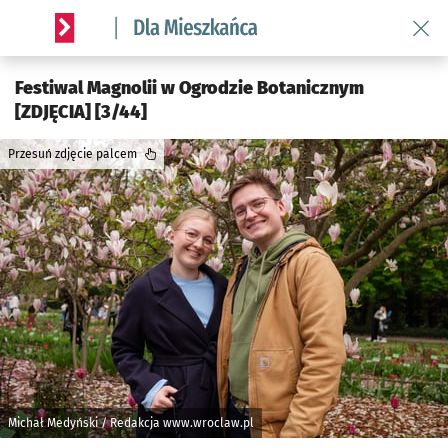
Wróć 
Serwis informacyjny wroclaw.pl podserwis: Dla mieszkańca
Festiwal Magnolii w Ogrodzie Botanicznym
[ZDJĘCIA] [3/44]
Przesuń zdjęcie palcem
Michał Medyński / Redakcja www.wroclaw.pl