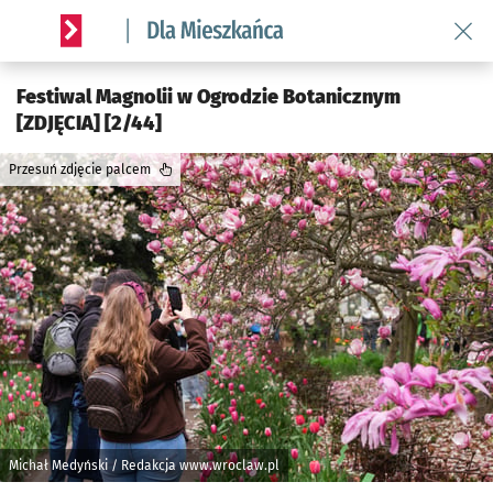
Wróć 
Serwis informacyjny wroclaw.pl podserwis: Dla mieszkańca
Festiwal Magnolii w Ogrodzie Botanicznym
[ZDJĘCIA] [2/44]
Przesuń zdjęcie palcem
Michał Medyński / Redakcja www.wroclaw.pl