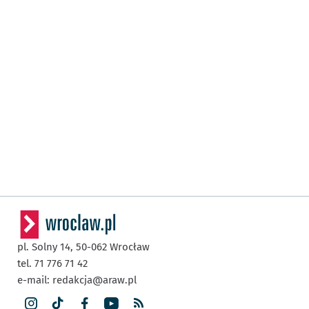
pl. Solny 14,
50-062
Wrocław
tel. 71 776 71 42
e-mail:
redakcja@araw.pl