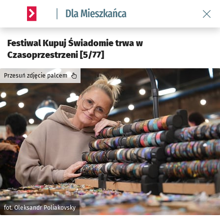
Wróć 
Serwis informacyjny wroclaw.pl podserwis: Dla mieszkańca
Festiwal Kupuj Świadomie trwa w
Czasoprzestrzeni [5/77]
Przesuń zdjęcie palcem
fot. Oleksandr Poliakovsky