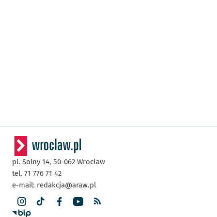
pl. Solny 14,
50-062
Wrocław
tel. 71 776 71 42
e-mail:
redakcja@araw.pl