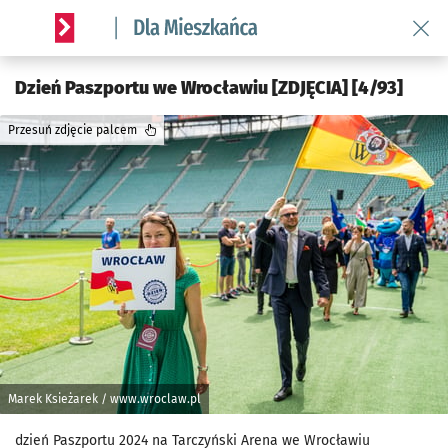
Wróć 
Serwis informacyjny wroclaw.pl podserwis: Dla mieszkańca
Dzień Paszportu we Wrocławiu [ZDJĘCIA] [4/93]
Przesuń zdjęcie palcem
Marek Ksieżarek / www.wroclaw.pl
dzień Paszportu 2024 na Tarczyński Arena we Wrocławiu