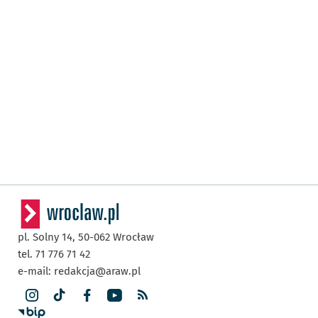
pl. Solny 14,
50-062
Wrocław
tel. 71 776 71 42
e-mail:
redakcja@araw.pl