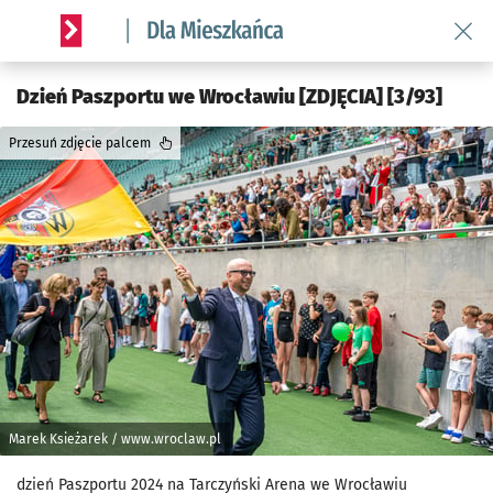
Wróć 
Serwis informacyjny wroclaw.pl podserwis: Dla mieszkańca
Dzień Paszportu we Wrocławiu [ZDJĘCIA] [3/93]
Przesuń zdjęcie palcem
Marek Ksieżarek / www.wroclaw.pl
dzień Paszportu 2024 na Tarczyński Arena we Wrocławiu