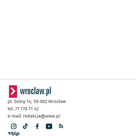
pl. Solny 14,
50-062
Wrocław
tel. 71 776 71 42
e-mail:
redakcja@araw.pl