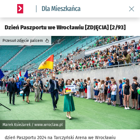
Wróć 
Serwis informacyjny wroclaw.pl podserwis: Dla mieszkańca
Dzień Paszportu we Wrocławiu [ZDJĘCIA] [2/93]
Przesuń zdjęcie palcem
Marek Ksieżarek / www.wroclaw.pl
dzień Paszportu 2024 na Tarczyński Arena we Wrocławiu