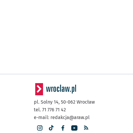
pl. Solny 14,
50-062
Wrocław
tel. 71 776 71 42
e-mail:
redakcja@araw.pl