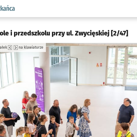
aw.pl podserwis: Dla mieszkańca
le i przedszkolu przy ul. Zwycięskiej [2/47]
załek
na klawiaturze
jęcia.