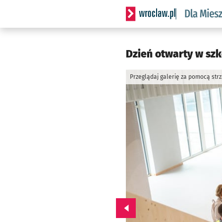
Serwis informacyjny wrocl
Dzień otwarty w szko
Przeglądaj galerię za pomocą str
Przejdź do poprzedniego zd