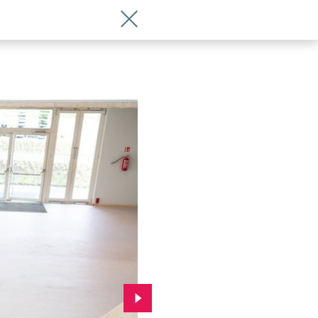
Wróć do artykułu Dzień otwarty w szkol
Przejdź do kolejnego zdjęcia.