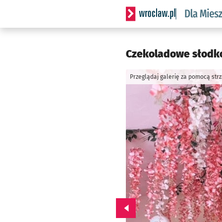
Serwis informacyjny wrocl
Czekoladowe słodko
Przeglądaj galerię za pomocą str
Przejdź do poprzedniego zd