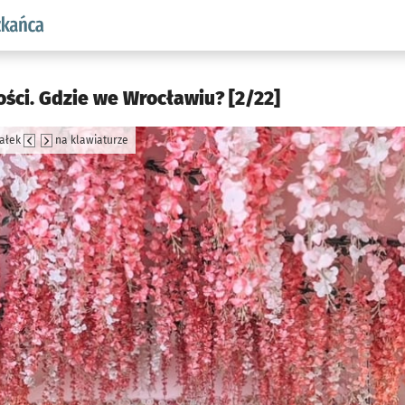
aw.pl podserwis: Dla mieszkańca
ści. Gdzie we Wrocławiu? [2/22]
załek
na klawiaturze
jęcia.