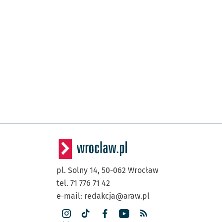
pl. Solny 14,
50-062
Wrocław
tel. 71 776 71 42
e-mail:
redakcja@araw.pl