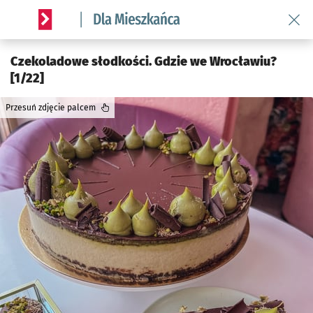
Wróć 
Serwis informacyjny wroclaw.pl podserwis: Dla mieszkańca
Czekoladowe słodkości. Gdzie we Wrocławiu?
[1/22]
Przesuń zdjęcie palcem