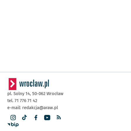
pl. Solny 14,
50-062
Wrocław
tel. 71 776 71 42
e-mail:
redakcja@araw.pl