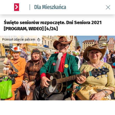
Wróć 
Serwis informacyjny wroclaw.pl podserwis: Dla mieszkańca
Święto seniorów rozpoczęte. Dni Seniora 2021
[PROGRAM, WIDEO] [4/24]
Przesuń zdjęcie palcem