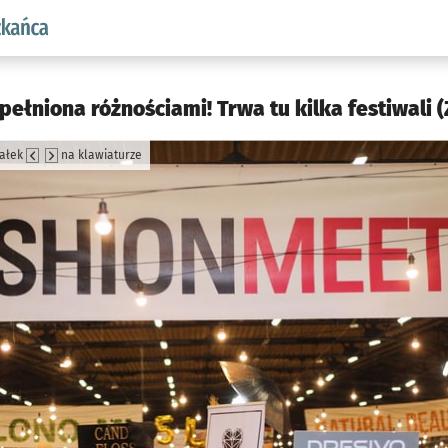
aw.pl podserwis: Dla mieszkańca
ełniona różnościami! Trwa tu kilka festiwali (
załek
na klawiaturze
jęcia.