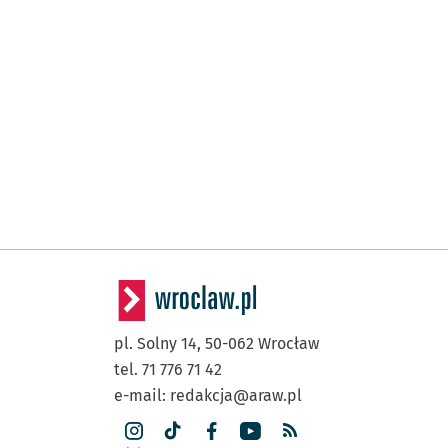
pl. Solny 14,
50-062
Wrocław
tel. 71 776 71 42
e-mail:
redakcja@araw.pl