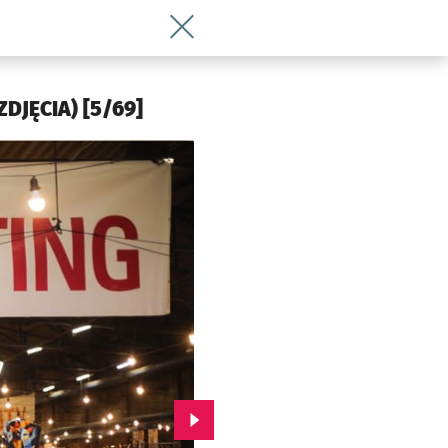
Wróć do artykułu Czasoprzestrzeń wypeł
ZDJĘCIA) [5/69]
Przejdź do kolejnego zdjęcia.