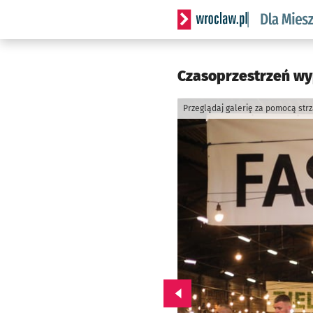
Serwis informacyjny wrocl
Czasoprzestrzeń wyp
Przeglądaj galerię za pomocą str
Przejdź do poprzedniego zd