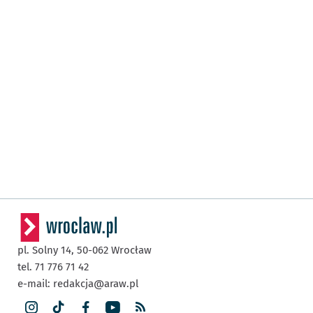
pl. Solny 14,
50-062
Wrocław
tel. 71 776 71 42
e-mail:
redakcja@araw.pl