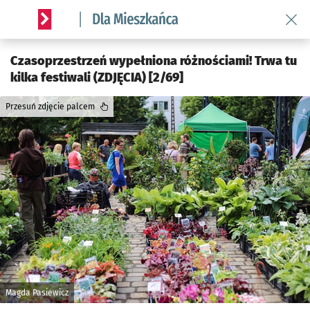
Wróć 
Serwis informacyjny wroclaw.pl podserwis: Dla mieszkańca
Czasoprzestrzeń wypełniona różnościami! Trwa tu
kilka festiwali (ZDJĘCIA) [2/69]
Przesuń zdjęcie palcem
Magda Pasiewicz