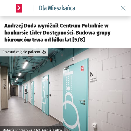
Wróć 
Serwis informacyjny wroclaw.pl podserwis: Dla mieszkańca
Andrzej Duda wyróżnił Centrum Południe w
konkursie Lider Dostępności. Budowa grupy
biurowców trwa od kilku lat [5/8]
Przesuń zdjęcie palcem
Materiały prasowe / fot. Maciej Lulko