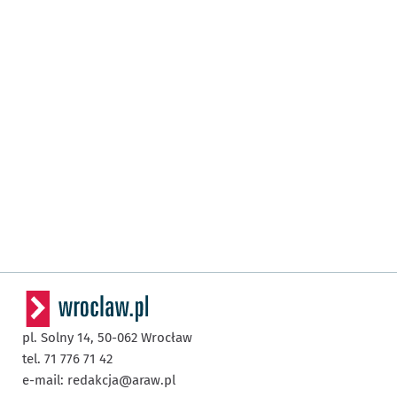
pl. Solny 14,
50-062
Wrocław
tel. 71 776 71 42
e-mail:
redakcja@araw.pl