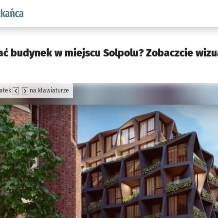
aw.pl podserwis: Dla mieszkańca
 budynek w miejscu Solpolu? Zobaczcie wizua
załek
na klawiaturze