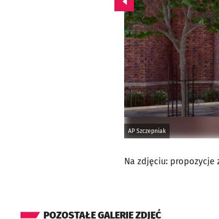
Przejdź do poprzedniego zd
AP Szczepniak
Na zdjęciu: propozycje
POZOSTAŁE GALERIE ZDJĘĆ