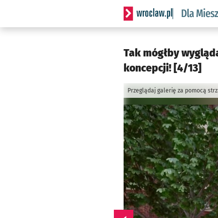
Serwis informacyjny wrocl
Tak mógłby wyglądać
koncepcji! [4/13]
Przeglądaj galerię za pomocą str