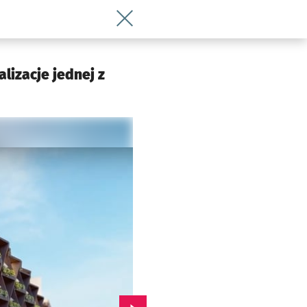
Wróć do artykułu Tak mógłby wyglądać 
lizacje jednej z