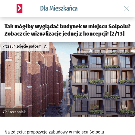
Wróć 
Serwis informacyjny wroclaw.pl podserwis: Dla mieszkańca
Tak mógłby wyglądać budynek w miejscu Solpolu?
Zobaczcie wizualizacje jednej z koncepcji! [2/13]
Przesuń zdjęcie palcem
AP Szczepniak
Na zdjęciu: propozycje zabudowy w miejscu Solpolu