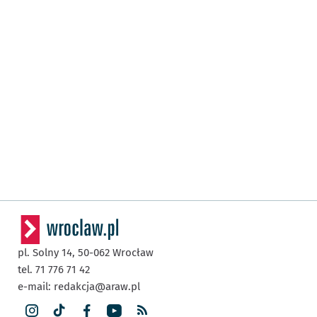
pl. Solny 14,
50-062
Wrocław
tel. 71 776 71 42
e-mail:
redakcja@araw.pl