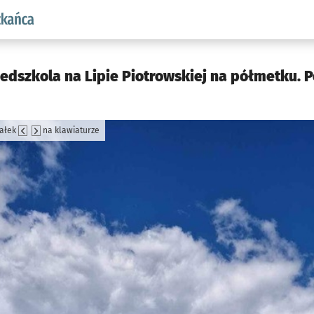
aw.pl podserwis: Dla mieszkańca
edszkola na Lipie Piotrowskiej na półmetku. 
załek
na klawiaturze