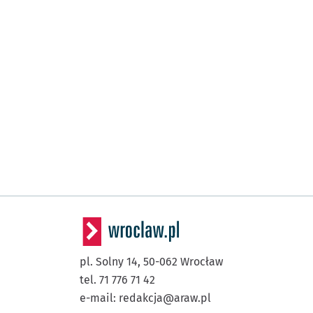
pl. Solny 14,
50-062
Wrocław
tel. 71 776 71 42
e-mail:
redakcja@araw.pl