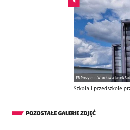
Przejdź do poprzedniego zd
FB Prezydent Wrocławia Jacek Sut
Szkoła i przedszkole p
POZOSTAŁE GALERIE ZDJĘĆ