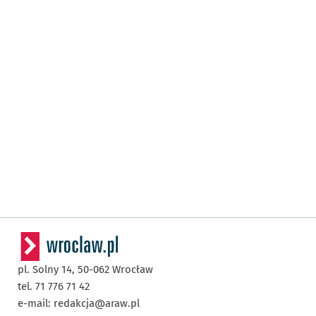
pl. Solny 14,
50-062
Wrocław
tel. 71 776 71 42
e-mail:
redakcja@araw.pl