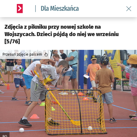
Wróć 
Serwis informacyjny wroclaw.pl podserwis: Dla mieszkańca
Zdjęcia z pikniku przy nowej szkole na
Wojszycach. Dzieci pójdą do niej we wrześniu
[5/76]
Przesuń zdjęcie palcem
BO