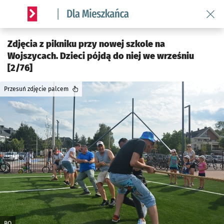
Wróć 
Serwis informacyjny wroclaw.pl podserwis: Dla mieszkańca
Zdjęcia z pikniku przy nowej szkole na
Wojszycach. Dzieci pójdą do niej we wrześniu
[2/76]
Przesuń zdjęcie palcem
BO