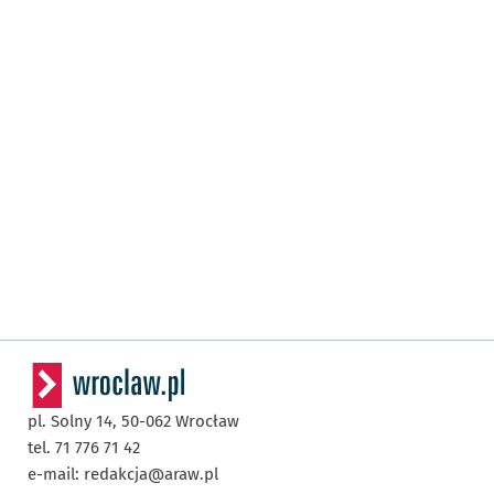
pl. Solny 14,
50-062
Wrocław
tel. 71 776 71 42
e-mail:
redakcja@araw.pl