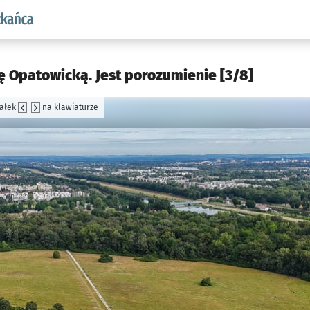
aw.pl podserwis: Dla mieszkańca
zę Opatowicką. Jest porozumienie [3/8]
załek
na klawiaturze
jęcia.