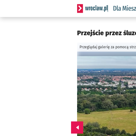
Serwis informacyjny wrocl
Przejście przez ślu
Przeglądaj galerię za pomocą str
Przejdź do poprzedniego zd