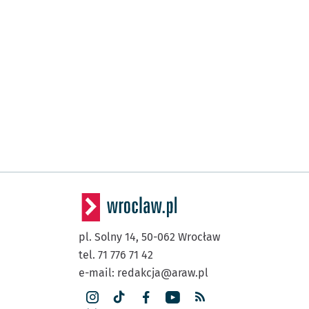
pl. Solny 14,
50-062
Wrocław
tel. 71 776 71 42
e-mail:
redakcja@araw.pl