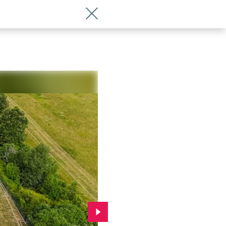
Wróć do artykułu Przejście przez śluz
Przejdź do kolejnego zdjęcia.