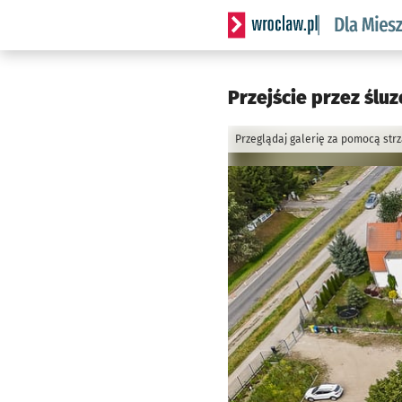
Serwis informacyjny wrocl
Przejście przez ślu
Przeglądaj galerię za pomocą str