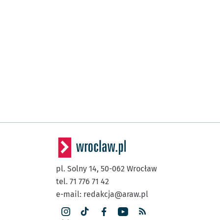
pl. Solny 14,
50-062
Wrocław
tel. 71 776 71 42
e-mail:
redakcja@araw.pl