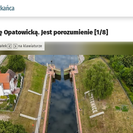
aw.pl podserwis: Dla mieszkańca
zę Opatowicką. Jest porozumienie [1/8]
załek
na klawiaturze