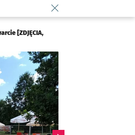
Wróć do artykułu Nowy Beach Bar pows
arcie [ZDJĘCIA,