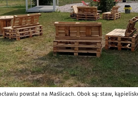
jęcia.
ławiu powstał na Maślicach. Obok są: staw, kąpielisko