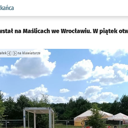
aw.pl podserwis: Dla mieszkańca
tał na Maślicach we Wrocławiu. W piątek otw
załek
na klawiaturze