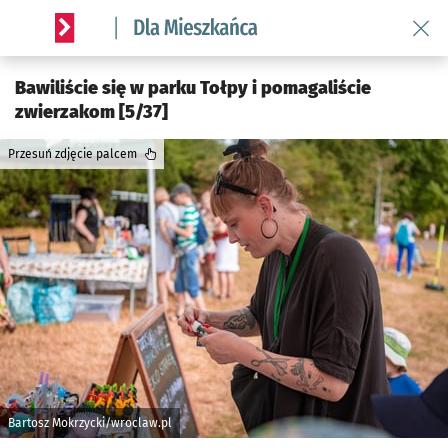
Wróć 
Serwis informacyjny wroclaw.pl podserwis: Dla mieszkańca
Bawiliście się w parku Tołpy i pomagaliście
zwierzakom [5/37]
Przesuń zdjęcie palcem
Bartosz Mokrzycki/wroclaw.pl