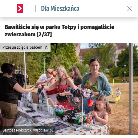
Wróć 
Serwis informacyjny wroclaw.pl podserwis: Dla mieszkańca
Bawiliście się w parku Tołpy i pomagaliście
zwierzakom [2/37]
Przesuń zdjęcie palcem
Bartosz Mokrzycki/wroclaw.pl