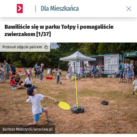
Wróć 
Serwis informacyjny wroclaw.pl podserwis: Dla mieszkańca
Bawiliście się w parku Tołpy i pomagaliście
zwierzakom [1/37]
Przesuń zdjęcie palcem
Bartosz Mokrzycki/wroclaw.pl