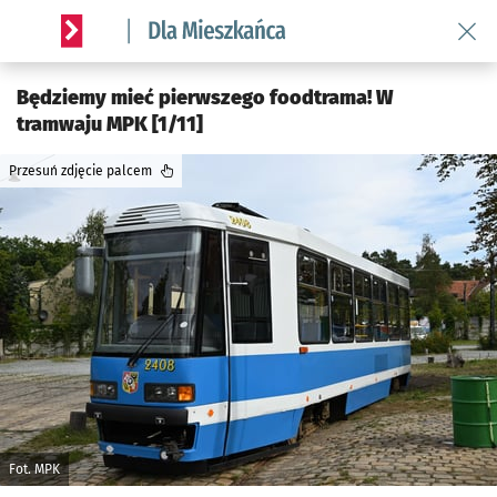
Wróć 
Serwis informacyjny wroclaw.pl podserwis: Dla mieszkańca
Będziemy mieć pierwszego foodtrama! W
tramwaju MPK [1/11]
Przesuń zdjęcie palcem
Fot. MPK