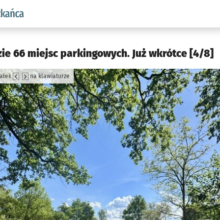
aw.pl podserwis: Dla mieszkańca
ie 66 miejsc parkingowych. Już wkrótce [4/8]
załek
na klawiaturze
jęcia.