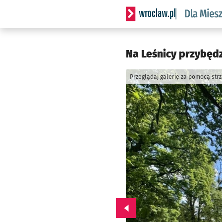
Serwis informacyjny wrocl
Na Leśnicy przybędz
Przeglądaj galerię za pomocą str
Przejdź do poprzedniego zd