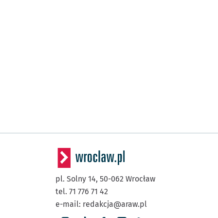
pl. Solny 14,
50-062
Wrocław
tel. 71 776 71 42
e-mail:
redakcja@araw.pl