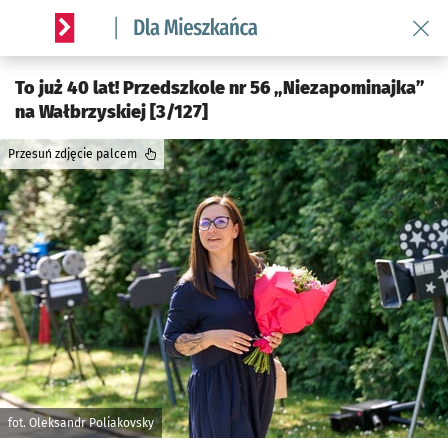
Wróć 
Serwis informacyjny wroclaw.pl podserwis: Dla mieszkańca
To już 40 lat! Przedszkole nr 56 „Niezapominajka”
na Wałbrzyskiej [3/127]
Przesuń zdjęcie palcem
fot. Oleksandr Poliakovsky