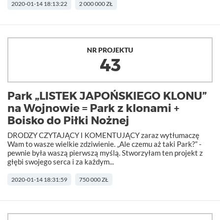
2020-01-14 18:13:22
2 000 000 ZŁ
NR PROJEKTU
43
Park „LISTEK JAPOŃSKIEGO KLONU”
na Wojnowie = Park z klonami +
Boisko do Piłki Nożnej
DRODZY CZYTAJĄCY I KOMENTUJĄCY zaraz wytłumaczę
Wam to wasze wielkie zdziwienie. „Ale czemu aż taki Park?” -
pewnie była waszą pierwszą myślą. Stworzyłam ten projekt z
głębi swojego serca i za każdym...
2020-01-14 18:31:59
750 000 ZŁ