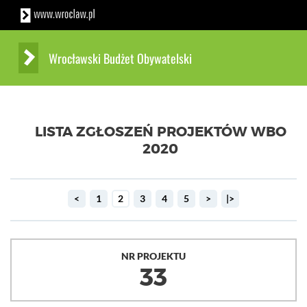
Wrocławski Budżet Obywatelski
LISTA ZGŁOSZEŃ PROJEKTÓW WBO
2020
<
1
2
3
4
5
>
|>
NR PROJEKTU
33