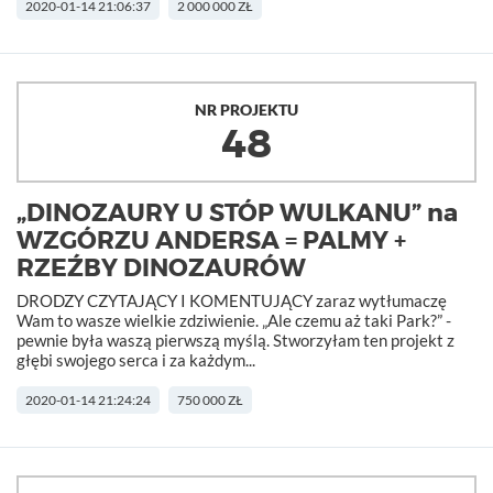
2020-01-14 21:06:37
2 000 000 ZŁ
NR PROJEKTU
48
„DINOZAURY U STÓP WULKANU” na
WZGÓRZU ANDERSA = PALMY +
RZEŹBY DINOZAURÓW
DRODZY CZYTAJĄCY I KOMENTUJĄCY zaraz wytłumaczę
Wam to wasze wielkie zdziwienie. „Ale czemu aż taki Park?” -
pewnie była waszą pierwszą myślą. Stworzyłam ten projekt z
głębi swojego serca i za każdym...
2020-01-14 21:24:24
750 000 ZŁ