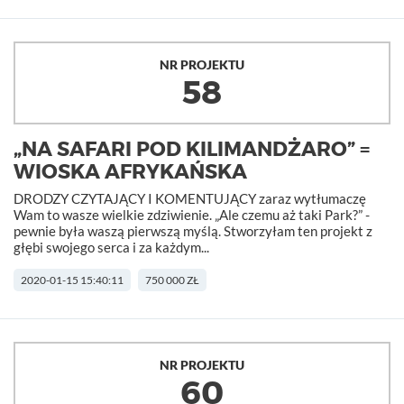
NR PROJEKTU
58
„NA SAFARI POD KILIMANDŻARO” =
WIOSKA AFRYKAŃSKA
DRODZY CZYTAJĄCY I KOMENTUJĄCY zaraz wytłumaczę
Wam to wasze wielkie zdziwienie. „Ale czemu aż taki Park?” -
pewnie była waszą pierwszą myślą. Stworzyłam ten projekt z
głębi swojego serca i za każdym...
2020-01-15 15:40:11
750 000 ZŁ
NR PROJEKTU
60