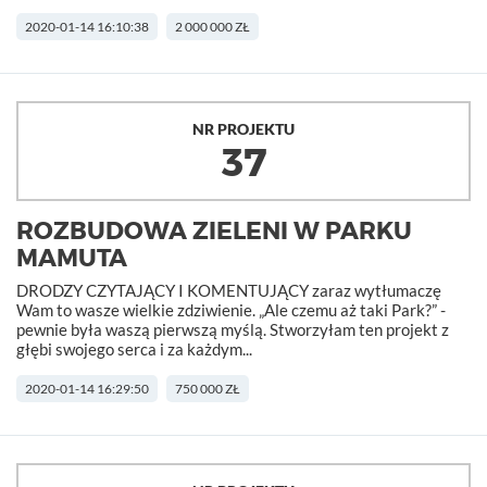
2020-01-14 16:10:38
2 000 000 ZŁ
NR PROJEKTU
37
ROZBUDOWA ZIELENI W PARKU
MAMUTA
DRODZY CZYTAJĄCY I KOMENTUJĄCY zaraz wytłumaczę
Wam to wasze wielkie zdziwienie. „Ale czemu aż taki Park?” -
pewnie była waszą pierwszą myślą. Stworzyłam ten projekt z
głębi swojego serca i za każdym...
2020-01-14 16:29:50
750 000 ZŁ