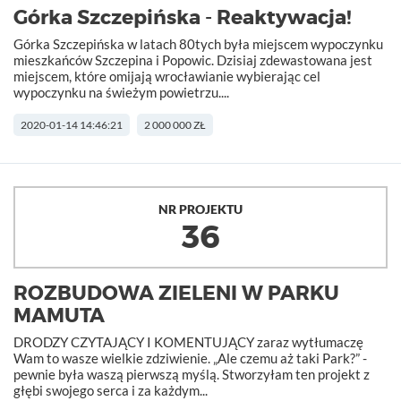
Górka Szczepińska - Reaktywacja!
Górka Szczepińska w latach 80tych była miejscem wypoczynku
mieszkańców Szczepina i Popowic. Dzisiaj zdewastowana jest
miejscem, które omijają wrocławianie wybierając cel
wypoczynku na świeżym powietrzu....
2020-01-14 14:46:21
2 000 000 ZŁ
NR PROJEKTU
36
ROZBUDOWA ZIELENI W PARKU
MAMUTA
DRODZY CZYTAJĄCY I KOMENTUJĄCY zaraz wytłumaczę
Wam to wasze wielkie zdziwienie. „Ale czemu aż taki Park?” -
pewnie była waszą pierwszą myślą. Stworzyłam ten projekt z
głębi swojego serca i za każdym...