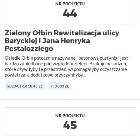
NR PROJEKTU
44
Zielony Ołbin Rewitalizacja ulicy
Baryckiej i Jana Henryka
Pestalozziego
Osiedle Ołbin potocznie nazywane "betonową pustynią" jest
bardzo zaniedbane pod względem zieleni. Brakuje nasadzeń,
które ożywiłyby tę przestrzeń, wspomagałyby oczyszczanie
powietrza, a dodatkowo przyczyniłyby...
2020-01-14 18:48:21
750 000 ZŁ
NR PROJEKTU
45