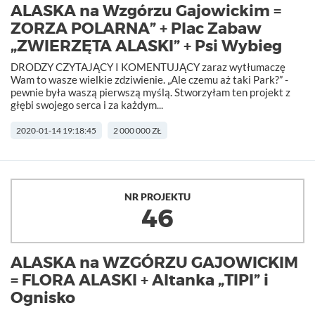
ALASKA na Wzgórzu Gajowickim =
ZORZA POLARNA” + Plac Zabaw
„ZWIERZĘTA ALASKI” + Psi Wybieg
DRODZY CZYTAJĄCY I KOMENTUJĄCY zaraz wytłumaczę
Wam to wasze wielkie zdziwienie. „Ale czemu aż taki Park?” -
pewnie była waszą pierwszą myślą. Stworzyłam ten projekt z
głębi swojego serca i za każdym...
2020-01-14 19:18:45
2 000 000 ZŁ
NR PROJEKTU
46
ALASKA na WZGÓRZU GAJOWICKIM
= FLORA ALASKI + Altanka „TIPI” i
Ognisko