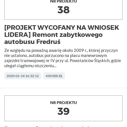
NR PROJEKTU
38
[PROJEKT WYCOFANY NA WNIOSEK
LIDERA] Remont zabytkowego
autobusu Fredruś
Ze względu na poważną awarię około 2009 r., której przyczyn
nie ustalono, autobus porzucono na placu manewrowym
zajezdni tramwajowej nr IV przy ul. Powstańców Śląskich, gdzie
ulegał ciągłemu niszczeniu...
2020-01-14 16:32:12
430 000 ZŁ
NR PROJEKTU
39