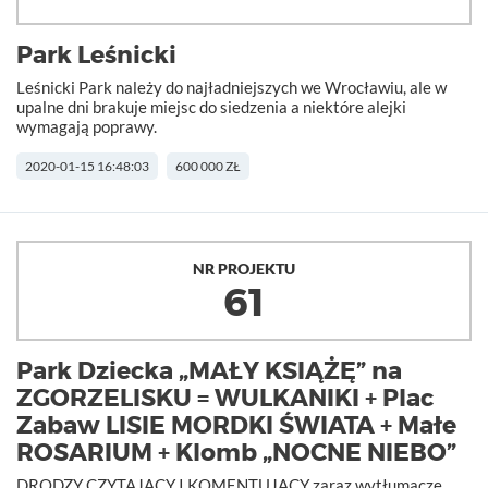
Park Leśnicki
Leśnicki Park należy do najładniejszych we Wrocławiu, ale w
upalne dni brakuje miejsc do siedzenia a niektóre alejki
wymagają poprawy.
2020-01-15 16:48:03
600 000 ZŁ
NR PROJEKTU
61
Park Dziecka „MAŁY KSIĄŻĘ” na
ZGORZELISKU = WULKANIKI + Plac
Zabaw LISIE MORDKI ŚWIATA + Małe
ROSARIUM + Klomb „NOCNE NIEBO”
DRODZY CZYTAJĄCY I KOMENTUJĄCY zaraz wytłumaczę