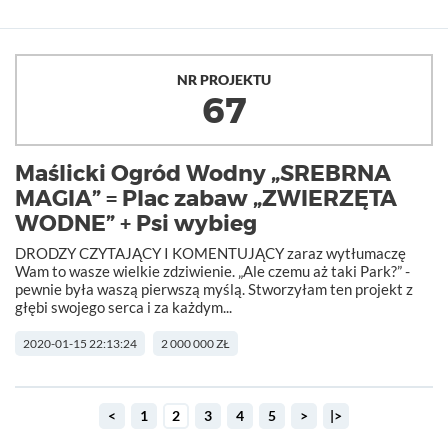
NR PROJEKTU
67
Maślicki Ogród Wodny „SREBRNA
MAGIA” = Plac zabaw „ZWIERZĘTA
WODNE” + Psi wybieg
DRODZY CZYTAJĄCY I KOMENTUJĄCY zaraz wytłumaczę
Wam to wasze wielkie zdziwienie. „Ale czemu aż taki Park?” -
pewnie była waszą pierwszą myślą. Stworzyłam ten projekt z
głębi swojego serca i za każdym...
2020-01-15 22:13:24
2 000 000 ZŁ
<
1
2
3
4
5
>
|>