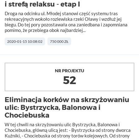
i strefą relaksu - etap I
Droga na odcinku ul. Młodej stanowi część systemu tras
rekreacyjnych wokoło rozlewiska rzeki Oławy i wzdłuż jej
biegu. Do tej pory pozostawała ona zaniedbana i zapomniana
pomimo, że przebiega obok najbardziej...
2020-01-15 10:08:02
750 000 ZŁ
NR PROJEKTU
52
Eliminacja korków na skrzyżowaniu
ulic: Bystrzycka, Balonowa i
Chociebuska
W tej chwili na skrzyżowaniu ulic Bystrzycka, Balonowa i
Chociebuska, główną ulicą jest: - Bystrzycka od strony dworca
Kuźniki, - Chociebuska od strony torów kolejowych. Od strony