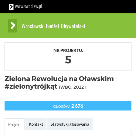
Wrocławski Budżet Obywatelski
NR PROJEKTU.
5
Zielona Rewolucja na Oławskim -
#zielonytrójkąt
[WBO. 2022]
2 676
GŁOSÓW:
Kontakt
Statystyki głosowania
Projekt