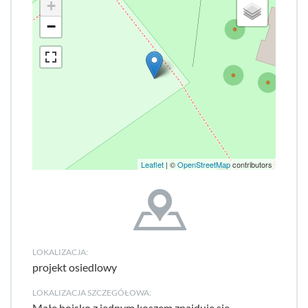
+
−
Leaflet
| ©
OpenStreetMap
contributors
LOKALIZACJA:
projekt osiedlowy
LOKALIZACJA SZCZEGÓŁOWA:
Małe boisko z jednym koszem znajduje się