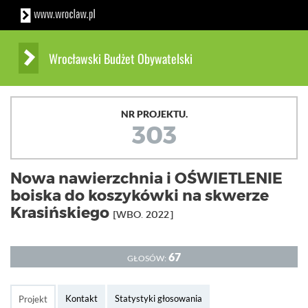
Wrocławski Budżet Obywatelski
NR PROJEKTU.
303
Nowa nawierzchnia i OŚWIETLENIE
boiska do koszykówki na skwerze
Krasińskiego
[WBO. 2022]
67
GŁOSÓW:
Kontakt
Statystyki głosowania
Projekt