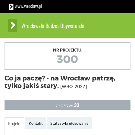
Wrocławski Budżet Obywatelski
NR PROJEKTU.
300
Co ja paczę? - na Wrocław patrzę,
tylko jakiś stary.
[WBO. 2022]
32
GŁOSÓW:
Kontakt
Statystyki głosowania
Projekt