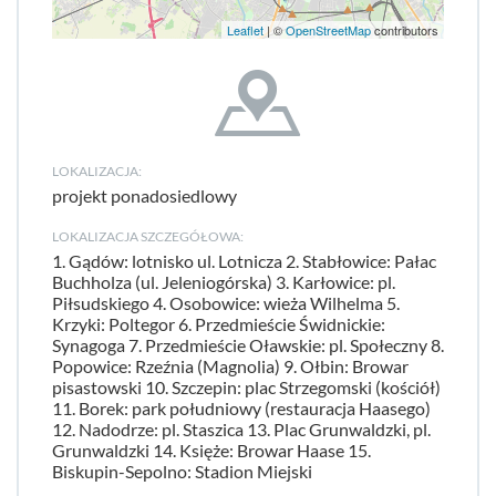
Leaflet
| ©
OpenStreetMap
contributors
LOKALIZACJA:
projekt ponadosiedlowy
LOKALIZACJA SZCZEGÓŁOWA:
1. Gądów: lotnisko ul. Lotnicza 2. Stabłowice: Pałac
Buchholza (ul. Jeleniogórska) 3. Karłowice: pl.
Piłsudskiego 4. Osobowice: wieża Wilhelma 5.
Krzyki: Poltegor 6. Przedmieście Świdnickie:
Synagoga 7. Przedmieście Oławskie: pl. Społeczny 8.
Popowice: Rzeźnia (Magnolia) 9. Ołbin: Browar
pisastowski 10. Szczepin: plac Strzegomski (kościół)
11. Borek: park południowy (restauracja Haasego)
12. Nadodrze: pl. Staszica 13. Plac Grunwaldzki, pl.
Grunwaldzki 14. Księże: Browar Haase 15.
Biskupin-Sepolno: Stadion Miejski