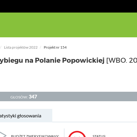
Lista projektów 2022
Projekt nr 154
biegu na Polanie Popowickiej
[WBO. 2
347
GŁOSÓW:
atystyki głosowania
BUDŻET ZWERYFIKOWANY:
STATUS: