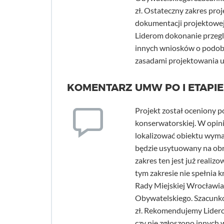
zł. Ostateczny zakres pro
dokumentacji projektowe
Liderom dokonanie przegl
innych wniosków o podobn
zasadami projektowania u
KOMENTARZ UMW PO I ETAPIE
Projekt został oceniony 
konserwatorskiej. W opin
lokalizować obiektu wyma
będzie usytuowany na obr
zakres ten jest już reali
tym zakresie nie spełnia 
Rady Miejskiej Wrocławia
Obywatelskiego. Szacunko
zł. Rekomendujemy Lidero
czy nie zgłoszono innych