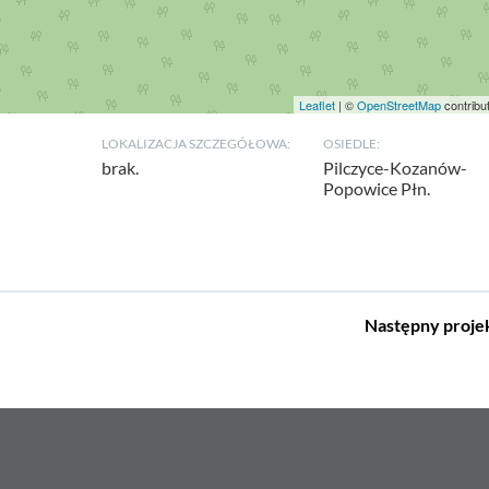
Leaflet
| ©
OpenStreetMap
contribu
LOKALIZACJA SZCZEGÓŁOWA:
OSIEDLE:
brak.
Pilczyce-Kozanów-
Popowice Płn.
Następny
proje