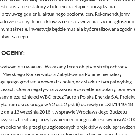
jektu zostanie ustalony z Liderem na etapie sporządzania
j przy uwzględnieniu aktualnego poziomu cen. Rekomendujemy
ądu zgłoszonych projektów w celu sprawdzenia czy nie zgłoszono
ym zakresie. Inwestycja będzie musiała być zrealizowana zgodnie
niwersalnego.
 OCENY:
pozytywnie z uwagami. Wskazany teren objętym strefą ochrony
ii Miejskiego Konserwatora Zabytków na Polanie nie należy
gającego grodzenia wewnątrz polan, w związku z tym psi wybieg
zeżach. Ocena negatywna w zakresie oświetlenia polany, poniewa
zowany niezależnie od WBO przez Tauron Polska Energia S.A. Projek
kryterium określonego w § 2 ust. 2 pkt 8) uchwały nr LXII/1440/18
 z dnia 13 września 2018 r. w sprawie Wrocławskiego Budżetu
wy koszt realizacji pozytywnie ocenionego zakresu wynosi 600 0
m dokonanie przeglądu zgłoszonych projektów w celu sprawdzen
 wniosków o podobnym zakresie. Inwestycja będzie musiała być