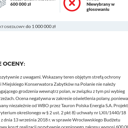
600 000 zł
Niewybrany w
głosowaniu
do 1 000 000 zł
KT OSIEDLOWY:
E OCENY:
pozytywnie z uwagami. Wskazany teren objętym strefą ochrony
ii Miejskiego Konserwatora Zabytków na Polanie nie należy
gającego grodzenia wewnątrz polan, w związku z tym psi wybieg
zeżach. Ocena negatywna w zakresie oświetlenia polany, poniewa
zowany niezależnie od WBO przez Tauron Polska Energia S.A. Projek
kryterium określonego w § 2 ust. 2 pkt 8) uchwały nr LXII/1440/18
 z dnia 13 września 2018 r. w sprawie Wrocławskiego Budżetu
wy koszt realizacji pozytywnie ocenionego zakresu wynosi 600 0