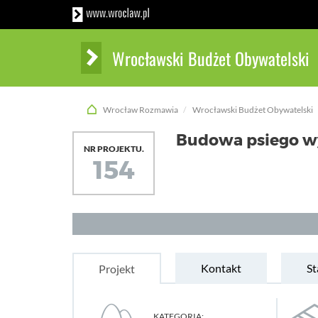
Wrocławski Budżet Obywatelski
Wrocław Rozmawia
Wrocławski Budżet Obywatelski
Budowa psiego wy
NR PROJEKTU.
154
Kontakt
St
Projekt
KATEGORIA: