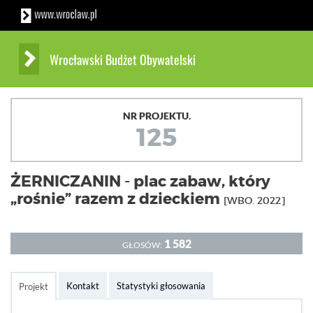
Wrocławski Budżet Obywatelski
NR PROJEKTU.
125
ŻERNICZANIN - plac zabaw, który
„rośnie” razem z dzieckiem
[WBO. 2022]
1 582
GŁOSÓW:
Kontakt
Statystyki głosowania
Projekt