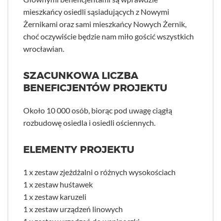
mieszkańcy osiedli sąsiadujących z Nowymi
Żernikami oraz sami mieszkańcy Nowych Żernik,
choć oczywiście będzie nam miło gościć wszystkich
wrocławian.
SZACUNKOWA LICZBA
BENEFICJENTÓW PROJEKTU
Około 10 000 osób, biorąc pod uwagę ciągłą
rozbudowę osiedla i osiedli ościennych.
ELEMENTY PROJEKTU
1 x zestaw zjeżdżalni o różnych wysokościach
1 x zestaw huśtawek
1 x zestaw karuzeli
1 x zestaw urządzeń linowych