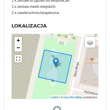
1 x zestaw urządzeń do wspinaczki
1 x zestaw mebli miejskich
1 x nawierzchnia bezpieczna
LOKALIZACJA
+
−
Leaflet
| ©
OpenStreetMap
contributors