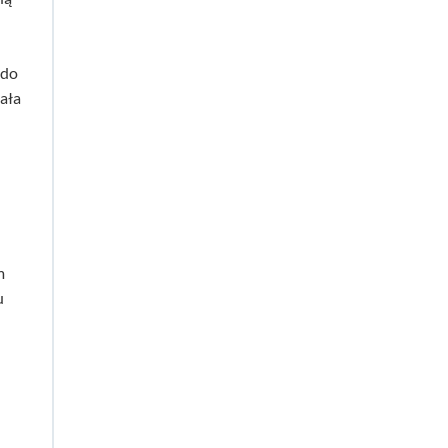
 do
ała
m
u