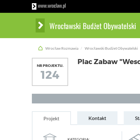
Wrocławski Budżet Obywatelski
Wrocław Rozmawia
Wrocławski Budżet Obywatelski
Plac Zabaw "Weso
NR PROJEKTU.
124
Kontakt
St
Projekt
KATEGORIA: