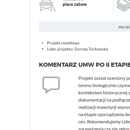
place zabaw
PROJE
Projekt osiedlowy
Lider projektu: Dorota Turkowska
KOMENTARZ UMW PO II ETAPI
Projekt został oceniony 
terenu biologicznie czynn
kontekstem historycznej 
dokumentacji na podłączen
realizacji inwestycji wyno
na etapie sporządzania d
cen. Rekomendujemy Lide
sprawdzenia czy nie zgło