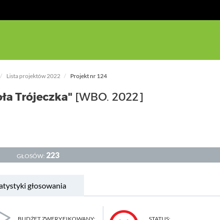
Lista projektów 2022
Projekt nr 124
ła Trójeczka"
[WBO. 2022]
223
GŁOSÓW:
atystyki głosowania
BUDŻET ZWERYFIKOWANY:
STATUS: