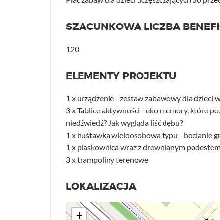
SZACUNKOWA LICZBA BENEF
120
ELEMENTY PROJEKTU
1 x urządzenie - zestaw zabawowy dla dzieci w
3 x Tablice aktywności - eko memory, które p
niedźwiedź? Jak wygląda liść dębu?
1 x huśtawka wieloosobowa typu - bocianie g
1 x piaskownica wraz z drewnianym podeste
3 x trampoliny terenowe
LOKALIZACJA
+