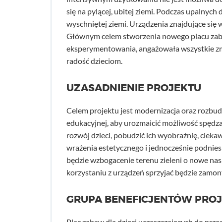
się na pylącej, ubitej ziemi. Podczas upalnyc
wyschniętej ziemi. Urządzenia znajdujące się
Głównym celem stworzenia nowego placu zabaw
eksperymentowania, angażowała wszystkie zmy
radość dzieciom.
UZASADNIENIE PROJEKTU
Celem projektu jest modernizacja oraz rozbu
edukacyjnej, aby urozmaicić możliwość spędz
rozwój dzieci, pobudzić ich wyobraźnię, cieka
wrażenia estetycznego i jednocześnie podnie
będzie wzbogacenie terenu zieleni o nowe na
korzystaniu z urządzeń sprzyjać będzie zamon
GRUPA BENEFICJENTÓW PRO
Plac zabaw dla dzieci uczęszczających do przed