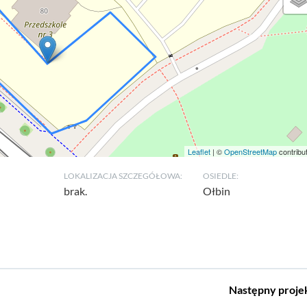
Leaflet
| ©
OpenStreetMap
contribu
LOKALIZACJA SZCZEGÓŁOWA:
OSIEDLE:
brak.
Ołbin
Następny
proje