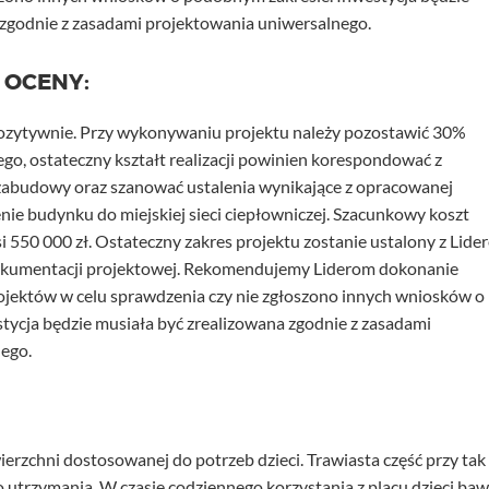
 zgodnie z zasadami projektowania uniwersalnego.
 OCENY:
pozytywnie. Przy wykonywaniu projektu należy pozostawić 30%
ego, ostateczny kształt realizacji powinien korespondować z
zabudowy oraz szanować ustalenia wynikające z opracowanej
ie budynku do miejskiej sieci ciepłowniczej. Szacunkowy koszt
si 550 000 zł. Ostateczny zakres projektu zostanie ustalony z Lide
dokumentacji projektowej. Rekomendujemy Liderom dokonanie
ojektów w celu sprawdzenia czy nie zgłoszono innych wniosków o
tycja będzie musiała być zrealizowana zgodnie z zasadami
ego.
erzchni dostosowanej do potrzeb dzieci. Trawiasta część przy tak
utrzymania. W czasie codziennego korzystania z placu dzieci baw