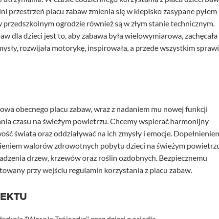
h dni przestrzeń placu zabaw zmienia się w klepisko zasypane pyłem
 w przedszkolnym ogrodzie również są w złym stanie technicznym.
 dla dzieci jest to, aby zabawa była wielowymiarowa, zachęcała
sły, rozwijała motorykę, inspirowała, a przede wszystkim sprawi
dowa obecnego placu zabaw, wraz z nadaniem mu nowej funkcji
ania czasu na świeżym powietrzu. Chcemy wspierać harmonijny
wość świata oraz oddziaływać na ich zmysły i emocje. Dopełnienie
sieniem walorów zdrowotnych pobytu dzieci na świeżym powietrz
sadzenia drzew, krzewów oraz roślin ozdobnych. Bezpiecznemu
towany przy wejściu regulamin korzystania z placu zabaw.
JEKTU
szkola "Wesoła Trójeczka" oraz dzieci z osiedla