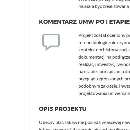
musiała być zrealizowana
KOMENTARZ UMW PO I ETAPIE
Projekt został oceniony 
terenu biologicznie czynn
kontekstem historycznej 
dokumentacji na podłączen
realizacji inwestycji wyno
na etapie sporządzania 
przeglądu zgłoszonych pr
podobnym zakresie. Inwes
projektowania uniwersaln
OPIS PROJEKTU
Obecny plac zabaw nie posiada właściwej nawi
intensywnym użytkowaniu nie jest możliwa do 