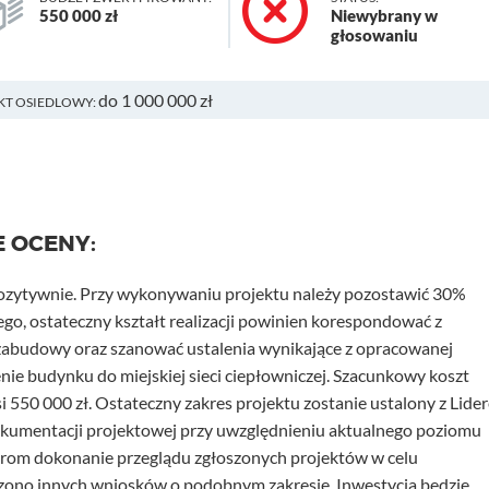
550 000 zł
Niewybrany w
głosowaniu
do 1 000 000 zł
KT OSIEDLOWY:
E OCENY:
pozytywnie. Przy wykonywaniu projektu należy pozostawić 30%
ego, ostateczny kształt realizacji powinien korespondować z
zabudowy oraz szanować ustalenia wynikające z opracowanej
ie budynku do miejskiej sieci ciepłowniczej. Szacunkowy koszt
si 550 000 zł. Ostateczny zakres projektu zostanie ustalony z Lide
okumentacji projektowej przy uwzględnieniu aktualnego poziomu
rom dokonanie przeglądu zgłoszonych projektów w celu
szono innych wniosków o podobnym zakresie. Inwestycja będzie