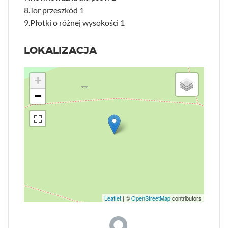
8.Tor przeszkód 1
9.Płotki o różnej wysokości 1
LOKALIZACJA
+
−
Leaflet
| ©
OpenStreetMap
contributors