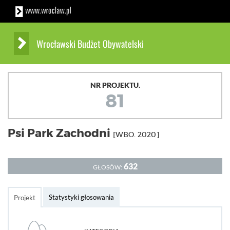
Wrocławski Budżet Obywatelski
NR PROJEKTU.
81
Psi Park Zachodni
[WBO. 2020]
632
GŁOSÓW:
Statystyki głosowania
Projekt